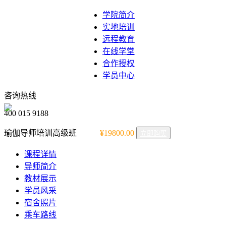
学院简介
实地培训
远程教育
在线学堂
合作授权
学员中心
咨询热线
400 015 9188
瑜伽导师培训高级班
¥19800.00
立即购买
课程详情
导师简介
教材展示
学员风采
宿舍照片
乘车路线