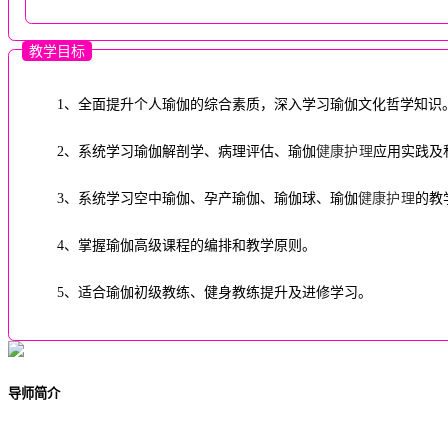
教学目标
1、全面提升个人瑜伽的综合素质，深入学习瑜伽文化哲学知识
2、系统学习瑜伽解剖学、病理评估、瑜伽
健康
护理
应用实践及
3、系统学习空中瑜伽、孕产瑜伽、瑜伽球、瑜伽
健康
护理
的教
4、掌握瑜伽高级课程的编排和教学原则。
5、适合瑜伽初级教练、健身教练提升及进修学习。
导师简介