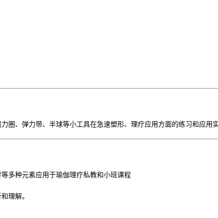
魔力圈、弹力带、半球等小工具在急速塑形、理疗应用方面的练习和应用
学等多种元素应用于瑜伽理疗私教和小班课程
析和理解。
。