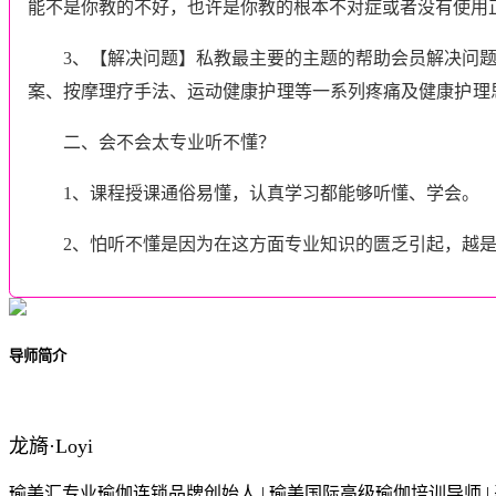
能不是你教的不好，也许是你教的根本不对症或者没有使用
3、【解决问题】私教最主要的主题的帮助会员解决问
案、按摩理疗手法、运动
健康
护理
等一系列疼痛及
健康
护理
二、会不会太专业听不懂？
1、课程授课通俗易懂，认真学习都能够听懂、学会。
2、怕听不懂是因为在这方面专业知识的匮乏引起，越
导师简介
龙旖·Loyi
瑜美汇专业瑜伽连锁品牌创始人 | 瑜美国际高级瑜伽培训导师 | 孕产