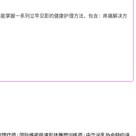
还能掌握一系列立竿见影的
健康
护理
方法，包含：疼痛解决方
级瑜伽理疗师 | 国际维密极速形体雕塑训练师 | 中华泌乳协会特约讲