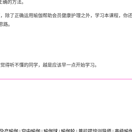
正确的方法。
题，除了正确运用瑜伽帮助会员
健康
护理
之外，学习本课程，你
思路。
是觉得听不懂的同学，越是应该早一点开始学习。
瑜伽 | 空中瑜伽 | 瑜伽球 | 瑜伽轮 | 普拉提培训导师 | 高