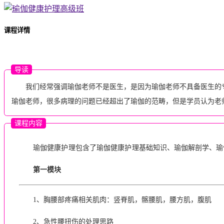
课程详情
导读
我们经常强调瑜伽老师不是医生，是因为瑜伽老师不具备医生的
瑜伽老师，很多病理的问题已经超出了瑜伽的范畴，但是学员认为老
课程内容
瑜伽
健康
护理
包含了瑜伽
健康
护理
基础知识、瑜伽解剖学、瑜
第一模块
1、胸腰部疼痛相关肌肉：竖脊肌，髂腰肌，腰方肌，腹肌
2、急性腰扭伤的处理思路