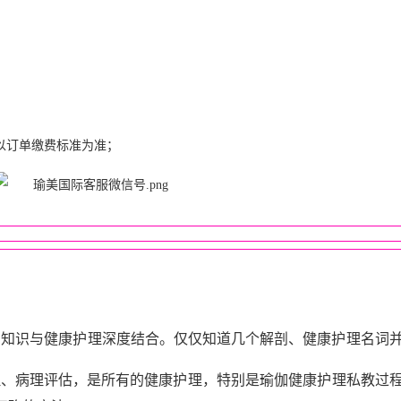
以订单缴费标准为准；
剖知识与
健康
护理
深度结合。仅仅知道几个解剖、
健康
护理
名词
理、病理评估，是所有的
健康
护理
，特别是瑜伽
健康
护理
私教过